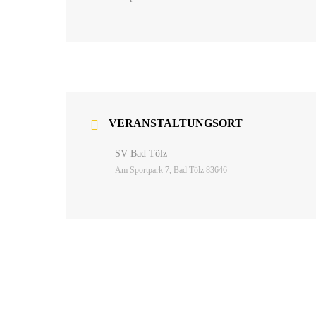
VERANSTALTUNGSORT
SV Bad Tölz
Am Sportpark 7, Bad Tölz 83646