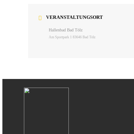
VERANSTALTUNGSORT
Hallenbad Bad Tölz
Am Sportpark 1 83646 Bad Tölz