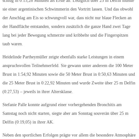
schlug in 0:15,28 Minuten als Erste an. Lediglich über 25 m Delfin musste
sie einer argentinischen Schwimmerin den Vortritt lassen. Und das obwohl
der Anschlag am Eis so schwungvoll war, dass nicht nur blaue Flecken an
der Handfläche entstanden, sondern zusätzlich die ganze Hand zwei Tage
lang bei jeder Bewegung schmerzte und kribbelte und die Fingerspitzen
taub waren.
Heidelinde Partheymüller zeigte ebenfalls starke Leistungen in einem
anspruchsvollen Teilnehmerfeld. Sie gewann unter anderem die 100 Meter
Brust in 1:54,92 Minuten sowie die 50 Meter Brust in 0:50,63 Minuten und
die 25 Meter Brust in 0:22,92 Minuten und wurde Zweite über 25 m Delfin
(0:27,53) – jeweils in ihrer Altersklasse.
Stefanie Palle konnte aufgrund einer vorhergehenden Bronchitis am
Samstag noch nicht starten, siegte aber am Sonntag souverän über 25 m
Delfin (0:19,05) in ihrer AK.
Neben den sportlichen Erfolgen prägte vor allem die besondere Atmosphäre