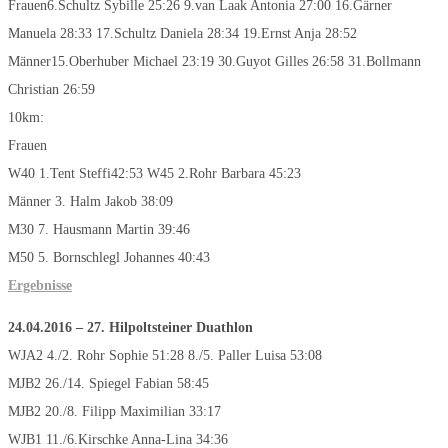
Frauen6.Schultz Sybille 25:26 9.van Laak Antonia 27:00 16.Gärner
Manuela 28:33 17.Schultz Daniela 28:34 19.Ernst Anja 28:52
Männer15.Oberhuber Michael 23:19 30.Guyot Gilles 26:58 31.Bollmann
Christian 26:59
10km:
Frauen
W40 1.Tent Steffi42:53 W45 2.Rohr Barbara 45:23
Männer 3. Halm Jakob 38:09
M30 7. Hausmann Martin 39:46
M50 5. Bornschlegl Johannes 40:43
Ergebnisse
24.04.2016 – 27. Hilpoltsteiner Duathlon
WJA2 4./2. Rohr Sophie 51:28 8./5. Paller Luisa 53:08
MJB2 26./14. Spiegel Fabian 58:45
MJB2 20./8. Filipp Maximilian 33:17
WJB1 11./6.Kirschke Anna-Lina 34:36