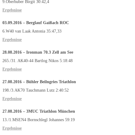
9.Oberhuber Birgit 30:42,4
Ergebnisse
03.09.2016
–
Berglauf Gaißach
ROC
6.W40 van Laak Antonia 35:47,33
Ergebnisse
28.08.2016
–
Ironman 70.3 Zell am See
265./31. AK40-44 Bartlog Nikos 5:18:48
Ergebnisse
27.08.2016
–
Bühler Beilngries Triathlon
198./3.AK70 Tauchmann Lutz 2:40:52
Ergebnisse
27.08.2016
–
3MUC Triathlon München
13./1.MSEN4 Bornschlegl Johannes 59:19
Ergebnisse