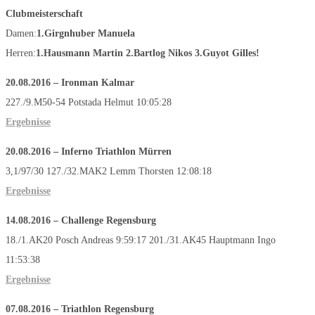
Clubmeisterschaft
Damen:
1.Girgnhuber Manuela
Herren:
1.Hausmann Martin 2.Bartlog Nikos 3.Guyot Gilles!
20.08.2016
–
Ironman Kalmar
227./9.M50-54 Potstada Helmut 10:05:28
Ergebnisse
20.08.2016
–
Inferno Triathlon Mürren
3,1/97/30 127./32.MAK2 Lemm Thorsten 12:08:18
Ergebnisse
14.08.2016
–
Challenge Regensburg
18./1.AK20 Posch Andreas 9:59:17 201./31.AK45 Hauptmann Ingo
11:53:38
Ergebnisse
07.08.2016
–
Triathlon Regensburg