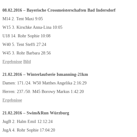
08.02.2016 – Bayerische Crossmeisterschaften Bad Indersdorf
M14 2. Tent Maxi 9:05
W15 3. Kirschke Anna-Lina 10:05
U18 14. Rohr Sophie 10:08
W40 5. Tent Steffi 27:24
W45 3. Rohr Barbara 28:56
Ergebnisse
Bild
21.02.2016 – Winterlaufserie
Ismanning-
21
k
m
Damen: 171./24. W50 Matthes Angelika 2:16:29
Herren: 237./50. M45 Borowy Markus 1:42:20
Ergebnisse
21.02.2016 – Swim&Run Würzburg
JugB 2. Halm Emil 12:12:24
JugA 4. Rohr Sophie 17:04:20