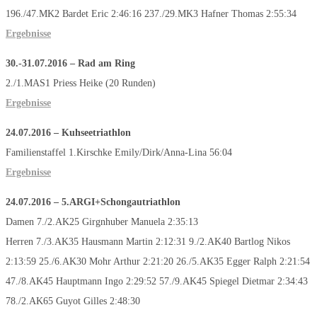
196./47.MK2 Bardet Eric 2:46:16 237./29.MK3 Hafner Thomas 2:55:34
Ergebnisse
30.-31.07.2016
–
Rad am Ring
2./1.MAS1 Priess Heike (20 Runden)
Ergebnisse
24.07.2016 –
Kuhseetriathlon
Familienstaffel 1.Kirschke Emily/Dirk/Anna-Lina 56:04
Ergebnisse
24.07.2016
–
5.ARGI+Schongautriathlon
Damen 7./2.AK25 Girgnhuber Manuela 2:35:13
Herren 7./3.AK35 Hausmann Martin 2:12:31 9./2.AK40 Bartlog Nikos
2:13:59 25./6.AK30 Mohr Arthur 2:21:20 26./5.AK35 Egger Ralph 2:21:54
47./8.AK45 Hauptmann Ingo 2:29:52 57./9.AK45 Spiegel Dietmar 2:34:43
78./2.AK65 Guyot Gilles 2:48:30