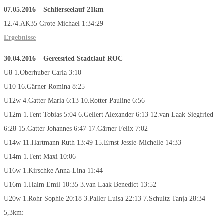
07.05.2016 – Schlierseelauf 21km
12./4.AK35 Grote Michael 1:34:29
Ergebnisse
30.04.2016 – Geretsried Stadtlauf
ROC
U8 1.Oberhuber Carla 3:10
U10 16.Gärner Romina 8:25
U12w 4.Gatter Maria 6:13 10.Rotter Pauline 6:56
U12m 1.Tent Tobias 5:04 6.Gellert Alexander 6:13 12.van Laak Siegfried
6:28 15.Gatter Johannes 6:47 17.Gärner Felix 7:02
U14w 11.Hartmann Ruth 13:49 15.Ernst Jessie-Michelle 14:33
U14m 1.Tent Maxi 10:06
U16w 1.Kirschke Anna-Lina 11:44
U16m 1.Halm Emil 10:35 3.van Laak Benedict 13:52
U20w 1.Rohr Sophie 20:18 3.Paller Luisa 22:13 7.Schultz Tanja 28:34
5,3km: