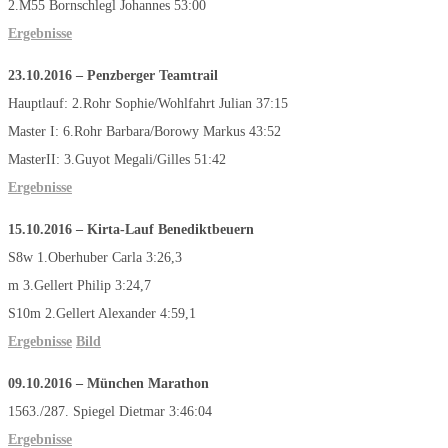
2.M55 Bornschlegl Johannes 53:00
Ergebnisse
23.10.2016
–
Penzberger Teamtrail
Hauptlauf: 2.Rohr Sophie/Wohlfahrt Julian 37:15
Master I: 6.Rohr Barbara/Borowy Markus 43:52
MasterII: 3.Guyot Megali/Gilles 51:42
Ergebnisse
15.10.2016 – Kirta-Lauf Benediktbeuern
S8w 1.Oberhuber Carla 3:26,3
m 3.Gellert Philip 3:24,7
S10m 2.Gellert Alexander 4:59,1
Ergebnisse
Bild
09.10.2016
–
München Marathon
1563./287. Spiegel Dietmar 3:46:04
Ergebnisse