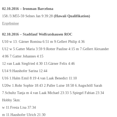
02.10.2016
–
Ironman Barcelona
158./3.M55-59 Selnes Jan 9:39:28
(
Hawaii Qualifikation
)
Ergebnisse
02.10.2016
–
Stadtlauf Wolfratshausen ROC
U10 w 13. Gärner Romina 6:51 m 9.Gellert Philip 4:36
U12 w 5.Gatter Maria 3:59 9.Rotter Pauline 4:15 m 7.Gellert Alexander
4:06 7.Gatter Johannes 4:15
12.van Laak Siegfried 4:30 13.Gärner Felix 4:46
U14 9.Haushofer Sarina 12:44
U16 1.Halm Emil 8:19 4.van Laak Benedict 11:10
U20w 1.Rohr Sophie 18:43 2.Paller Luise 18:58 6.Augschöll Sarah
7.Schultz Tanja m 4.van Laak Michael 23:33 5.Spiegel Fabian 23:34
Hobby 5km:
w 11.Fresia Lisa 37:34
m 11.Haushofer Ulrich 21:30