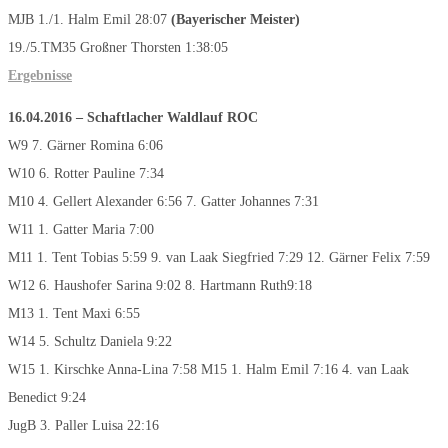
MJB 1./1. Halm Emil 28:07
(
Bayerischer Meister
)
19./5.TM35 Großner Thorsten 1:38:05
Ergebnisse
16.04.2016 – Schaftlacher Waldlauf
ROC
W9 7. Gärner Romina 6:06
W10 6. Rotter Pauline 7:34
M10 4. Gellert Alexander 6:56 7. Gatter Johannes 7:31
W11 1. Gatter Maria 7:00
M11 1. Tent Tobias 5:59 9. van Laak Siegfried 7:29 12. Gärner Felix 7:59
W12 6. Haushofer Sarina 9:02 8. Hartmann Ruth9:18
M13 1. Tent Maxi 6:55
W14 5. Schultz Daniela 9:22
W15 1. Kirschke Anna-Lina 7:58 M15 1. Halm Emil 7:16 4. van Laak
Benedict 9:24
JugB 3. Paller Luisa 22:16