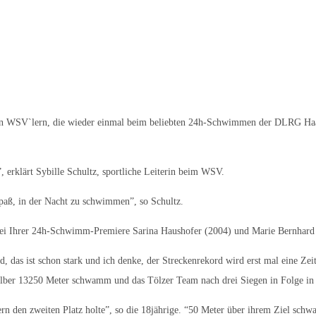
en WSV`lern, die wieder einmal beim beliebten 24h-Schwimmen der DLRG Haar 
rklärt Sybille Schultz, sportliche Leiterin beim WSV.
Spaß, in der Nacht zu schwimmen”, so Schultz.
) bei Ihrer 24h-Schwimm-Premiere Sarina Haushofer (2004) und Marie Bernhard
das ist schon stark und ich denke, der Streckenrekord wird erst mal eine Zeit
selber 13250 Meter schwamm und das Tölzer Team nach drei Siegen in Folge in 
ern den zweiten Platz holte”, so die 18jährige. “50 Meter über ihrem Ziel sch