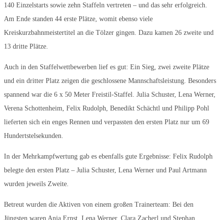
140 Einzelstarts sowie zehn Staffeln vertreten – und das sehr erfolgreich.
Am Ende standen 44 erste Plätze, womit ebenso viele
Kreiskurzbahnmeistertitel an die Tölzer gingen. Dazu kamen 26 zweite und
13 dritte Plätze.
Auch in den Staffelwettbewerben lief es gut: Ein Sieg, zwei zweite Plätze
und ein dritter Platz zeigen die geschlossene Mannschaftsleistung. Besonders
spannend war die 6 x 50 Meter Freistil-Staffel. Julia Schuster, Lena Werner,
Verena Schottenheim, Felix Rudolph, Benedikt Schächtl und Philipp Pohl
lieferten sich ein enges Rennen und verpassten den ersten Platz nur um 69
Hundertstelsekunden.
In der Mehrkampfwertung gab es ebenfalls gute Ergebnisse: Felix Rudolph
belegte den ersten Platz – Julia Schuster, Lena Werner und Paul Artmann
wurden jeweils Zweite.
Betreut wurden die Aktiven von einem großen Trainerteam: Bei den
Jüngsten waren Anja Ernst, Lena Werner, Clara Zacherl und Stephan