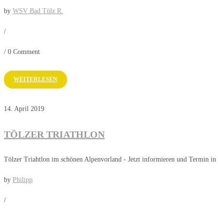
by
WSV Bad Tölz R.
/
/
0 Comment
WEITERLESEN
14. April 2019
TÖLZER TRIATHLON
Tölzer Triahtlon im schönen Alpenvorland - Jetzt informieren und Termin in
by
Philipp
/