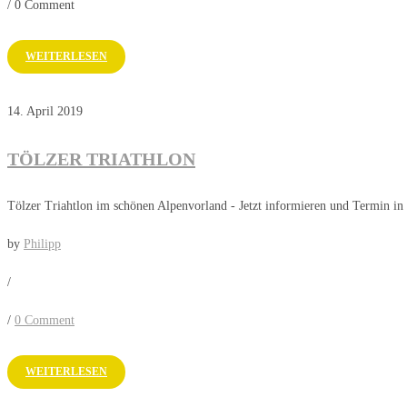
/
0 Comment
WEITERLESEN
14. April 2019
TÖLZER TRIATHLON
Tölzer Triahtlon im schönen Alpenvorland - Jetzt informieren und Termin in
by
Philipp
/
/
0 Comment
WEITERLESEN