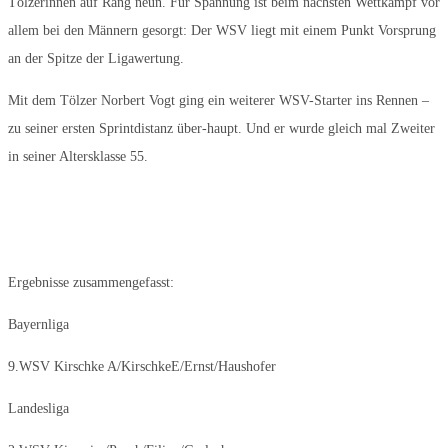
Tölzerinnen auf Rang neun. Für Spannung ist beim nächsten Wettkampf vor
allem bei den Männern gesorgt: Der WSV liegt mit einem Punkt Vorsprung
an der Spitze der Ligawertung.
Mit dem Tölzer Norbert Vogt ging ein weiterer WSV-Starter ins Rennen –
zu seiner ersten Sprintdistanz über-haupt. Und er wurde gleich mal Zweiter
in seiner Altersklasse 55.
Ergebnisse zusammengefasst:
Bayernliga
9.WSV Kirschke A/KirschkeE/Ernst/Haushofer
Landesliga