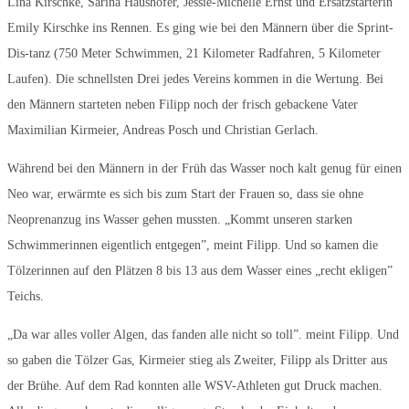
Lina Kirschke, Sarina Haushofer, Jessie-Michelle Ernst und Ersatzstarterin
Emily Kirschke ins Rennen. Es ging wie bei den Männern über die Sprint-
Dis-tanz (750 Meter Schwimmen, 21 Kilometer Radfahren, 5 Kilometer
Laufen). Die schnellsten Drei jedes Vereins kommen in die Wertung. Bei
den Männern starteten neben Filipp noch der frisch gebackene Vater
Maximilian Kirmeier, Andreas Posch und Christian Gerlach.
Während bei den Männern in der Früh das Wasser noch kalt genug für einen
Neo war, erwärmte es sich bis zum Start der Frauen so, dass sie ohne
Neoprenanzug ins Wasser gehen mussten. „Kommt unseren starken
Schwimmerinnen eigentlich entgegen”, meint Filipp. Und so kamen die
Tölzerinnen auf den Plätzen 8 bis 13 aus dem Wasser eines „recht ekligen”
Teichs.
„Da war alles voller Algen, das fanden alle nicht so toll”. meint Filipp. Und
so gaben die Tölzer Gas, Kirmeier stieg als Zweiter, Filipp als Dritter aus
der Brühe. Auf dem Rad konnten alle WSV-Athleten gut Druck machen.