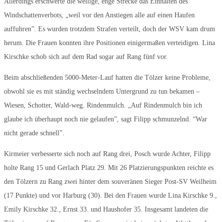
Allerdings erschwerte die wellige, enge Strecke das Einhalten des
Windschattenverbots, „weil vor den Anstiegen alle auf einen Haufen
auffuhren”. Es wurden trotzdem Strafen verteilt, doch der WSV kam drum
herum. Die Frauen konnten ihre Positionen einigermaßen verteidigen. Lina
Kirschke schob sich auf dem Rad sogar auf Rang fünf vor.
Beim abschließenden 5000-Meter-Lauf hatten die Tölzer keine Probleme,
obwohl sie es mit ständig wechselndem Untergrund zu tun bekamen –
Wiesen, Schotter, Wald-weg. Rindenmulch. „Auf Rindenmulch bin ich
glaube ich überhaupt noch nie gelaufen”, sagt Filipp schmunzelnd. “War
nicht gerade schnell”.
Kirmeier verbesserte sich noch auf Rang drei, Posch wurde Achter, Filipp
holte Rang 15 und Gerlach Platz 29. Mit 26 Platzierungspunkten reichte es
den Tölzern zu Rang zwei hinter dem souveränen Sieger Post-SV Weilheim
(17 Punkte) und vor Harburg (30). Bei den Frauen wurde Lina Kirschke 9.,
Emily Kirschke 32., Ernst 33. und Haushofer 35. Insgesamt landeten die