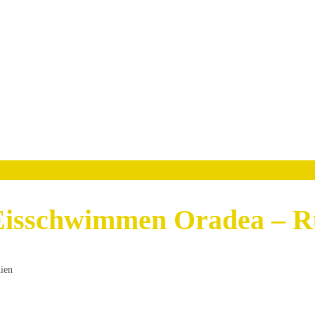
 Eisschwimmen Oradea – 
ien