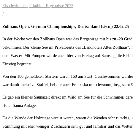
Eisschwimmen
Triathlon Ergebnisse 2025
/
Zollhaus Open, German Championships, Deutschland Eiscup 22.02.25
In der Woche vor den Zollhaus Open war das Erzgebirge mit bis zu -20 Grad d
bekommen. Der kleine See im Privatbesitz des „Landhotels Altes Zollhaus“, n
dem Wasser. Mit Pumpen wurde auch hier von Freitag auf Samstag die Eisbild
Einstieg begrenzt.
Von den 180 gemeldeten Startern waren 160 am Start. Geschwommen wurden v
war damit inclusive Staffel, bei der auch Franziska mitschwamm, insgesamt 9
Es gab ein kleines Saunazelt direkt im Wald am See für die Schwimmer, dere
Hotel Sauna Anlage.
Da die Wände der Holzstege vereist waren, waren die Wenden sehr rutschig u
Stimmung mit eher weniger Zuschauern sehr gut und familiär und das Wetter