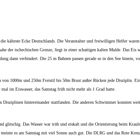
ie kälteste Ecke Deutschlands. Die Veranstalter und freiwilligen Helfer ware
ahe der tschechischen Grenze, liegt in einer schattigen kalten Mulde. Das Ei
ung dann verhindert. Die 25 m Bahnen passen gerade so in den See hinein, vor
on 1000m und 250m Freistil bis 50m Brust außer Rücken jede Disziplin. Ein
 mal im Eiswasser, das Samstag früh nicht mehr als 1 Grad hatte.
n Disziplinen hintereinander stattfanden. Die anderen Schwimmer konnten weit
nd glitschig. Das Wasser war trüb und eiskalt und die Orientierung beim Krau
 meinte es am Samstag mit viel Sonne auch gut. Die DLRG und das Rote Kreuz