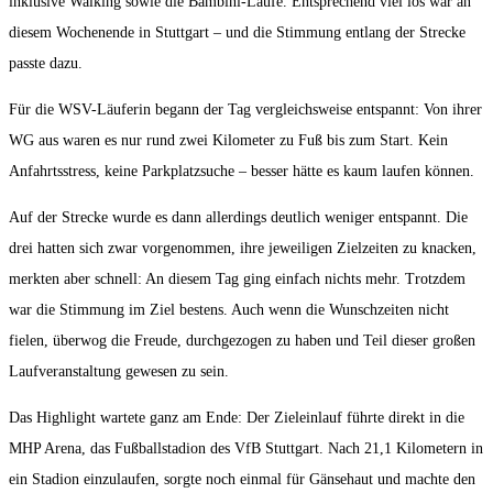
inklusive Walking sowie die Bambini-Läufe. Entsprechend viel los war an
diesem Wochenende in Stuttgart – und die Stimmung entlang der Strecke
passte dazu.
Für die WSV-Läuferin begann der Tag vergleichsweise entspannt: Von ihrer
WG aus waren es nur rund zwei Kilometer zu Fuß bis zum Start. Kein
Anfahrtsstress, keine Parkplatzsuche – besser hätte es kaum laufen können.
Auf der Strecke wurde es dann allerdings deutlich weniger entspannt. Die
drei hatten sich zwar vorgenommen, ihre jeweiligen Zielzeiten zu knacken,
merkten aber schnell: An diesem Tag ging einfach nichts mehr. Trotzdem
war die Stimmung im Ziel bestens. Auch wenn die Wunschzeiten nicht
fielen, überwog die Freude, durchgezogen zu haben und Teil dieser großen
Laufveranstaltung gewesen zu sein.
Das Highlight wartete ganz am Ende: Der Zieleinlauf führte direkt in die
MHP Arena, das Fußballstadion des VfB Stuttgart. Nach 21,1 Kilometern in
ein Stadion einzulaufen, sorgte noch einmal für Gänsehaut und machte den