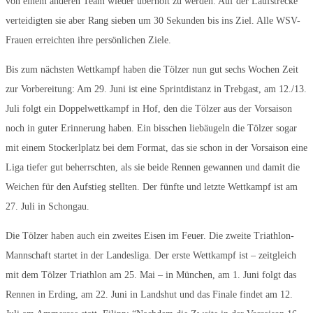
von einem anderen Team wieder überholt zu werden. Auf der Laufstrecke
verteidigten sie aber Rang sieben um 30 Sekunden bis ins Ziel. Alle WSV-
Frauen erreichten ihre persönlichen Ziele.
Bis zum nächsten Wettkampf haben die Tölzer nun gut sechs Wochen Zeit
zur Vorbereitung: Am 29. Juni ist eine Sprintdistanz in Trebgast, am 12./13.
Juli folgt ein Doppelwettkampf in Hof, den die Tölzer aus der Vorsaison
noch in guter Erinnerung haben. Ein bisschen liebäugeln die Tölzer sogar
mit einem Stockerlplatz bei dem Format, das sie schon in der Vorsaison eine
Liga tiefer gut beherrschten, als sie beide Rennen gewannen und damit die
Weichen für den Aufstieg stellten. Der fünfte und letzte Wettkampf ist am
27. Juli in Schongau.
Die Tölzer haben auch ein zweites Eisen im Feuer. Die zweite Triathlon-
Mannschaft startet in der Landesliga. Der erste Wettkampf ist – zeitgleich
mit dem Tölzer Triathlon am 25. Mai – in München, am 1. Juni folgt das
Rennen in Erding, am 22. Juni in Landshut und das Finale findet am 12.