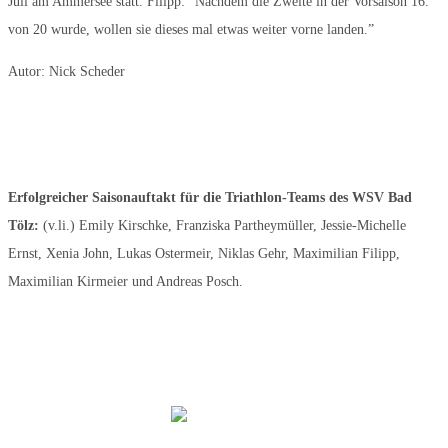
Juli am Ammersee statt. Filipp: “Nachdem die Zweite in der Vorsaison 16.
von 20 wurde, wollen sie dieses mal etwas weiter vorne landen.”
Autor: Nick Scheder
Erfolgreicher Saisonauftakt für die Triathlon-Teams des WSV Bad
Tölz:
(v.li.) Emily Kirschke, Franziska Partheymüller, Jessie-Michelle
Ernst, Xenia John, Lukas Ostermeir, Niklas Gehr, Maximilian Filipp,
Maximilian Kirmeier und Andreas Posch.