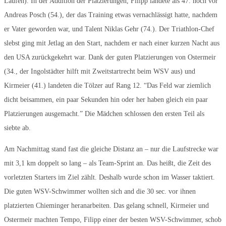
Laufen). In der Addition der Platzierungen, Filipp landete als 47. noch vor
Andreas Posch (54.), der das Training etwas vernachlässigt hatte, nachdem
er Vater geworden war, und Talent Niklas Gehr (74.). Der Triathlon-Chef
slebst ging mit Jetlag an den Start, nachdem er nach einer kurzen Nacht aus
den USA zurückgekehrt war. Dank der guten Platzierungen von Ostermeir
(34., der Ingolstädter hilft mit Zweitstartrecht beim WSV aus) und
Kirmeier (41.) landeten die Tölzer auf Rang 12. “Das Feld war ziemlich
dicht beisammen, ein paar Sekunden hin oder her haben gleich ein paar
Platzierungen ausgemacht.” Die Mädchen schlossen den ersten Teil als
siebte ab.
Am Nachmittag stand fast die gleiche Distanz an – nur die Laufstrecke war
mit 3,1 km doppelt so lang – als Team-Sprint an. Das heißt, die Zeit des
vorletzten Starters im Ziel zählt. Deshalb wurde schon im Wasser taktiert.
Die guten WSV-Schwimmer wollten sich and die 30 sec. vor ihnen
platzierten Chieminger heranarbeiten. Das gelang schnell, Kirmeier und
Ostermeir machten Tempo, Filipp einer der besten WSV-Schwimmer, schob